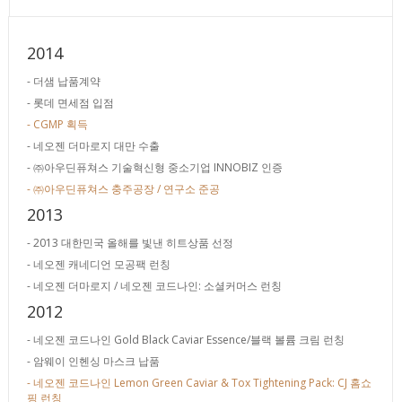
2014
- 더샘 납품계약
- 롯데 면세점 입점
- CGMP 획득
- 네오젠 더마로지 대만 수출
- ㈜아우딘퓨쳐스 기술혁신형 중소기업 INNOBIZ 인증
- ㈜아우딘퓨쳐스 충주공장 / 연구소 준공
2013
- 2013 대한민국 올해를 빛낸 히트상품 선정
- 네오젠 캐네디언 모공팩 런칭
- 네오젠 더마로지 / 네오젠 코드나인: 소셜커머스 런칭
2012
- 네오젠 코드나인 Gold Black Caviar Essence/블랙 볼륨 크림 런칭
- 암웨이 인헨싱 마스크 납품
- 네오젠 코드나인 Lemon Green Caviar & Tox Tightening Pack: CJ 홈쇼
핑 런칭