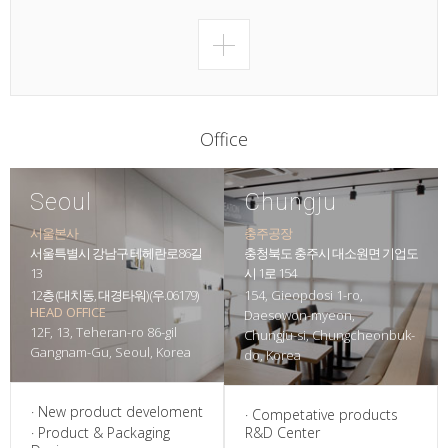
more ODM
Office
Seoul
Chungju
서울본사
충주공장
서울특별시 강남구 테헤란로86길
충청북도 충주시 대소원면 기업도
13
시 1로 154
12층 (대치동, 대경타워) (우.06179)
154, Gieopdosi 1-ro,
HEAD OFFICE
Daesowon-myeon,
12F, 13, Teheran-ro 86-gil
Chungju-si, Chungcheonbuk-
Gangnam-Gu, Seoul, Korea
do, Korea
· New product develoment
· Competative products
· Product & Packaging
R&D Center